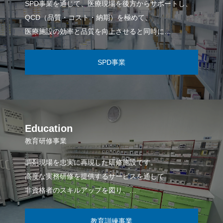
SPD事業を通じて、医療現場を後方からサポートし、
QCD（品質・コスト・納期）を極めて、
医療施設の効率と品質を向上させると同時に
患者さんの安全性と医療スタッフの負担軽減を
サポートするソリューションを提供いたします。
SPD事業
Education
教育研修事業
調剤現場を忠実に再現した研修施設です。
高度な実務研修を提供するサービスを通して
非資格者のスキルアップを図り、
人材不足で逼迫した医療現場の
生産性向上と質の高い就労支援を実現いたします。
教育訓練事業