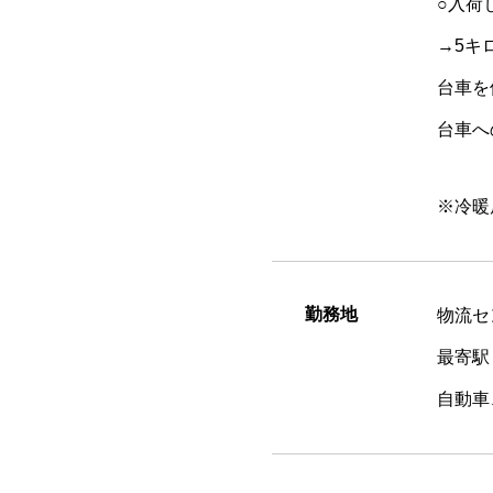
○入荷
→5キ
台車を
台車へ
※冷暖
勤務地
物流セ
最寄駅
自動車