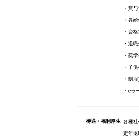
・賞与
・昇給
・資格
・退職
・奨学
・子供
・制服
・eラ
待遇・福利厚生
各種社
定年退