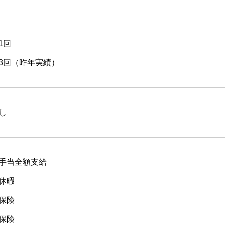
1回
3回（昨年実績）
し
手当全額支給
休暇
保険
保険