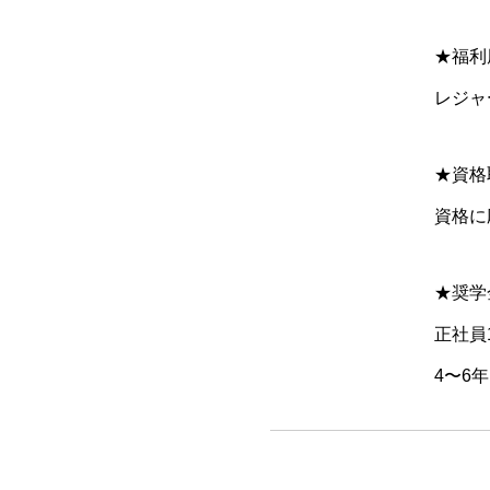
★福利
レジャ
★資格
資格に
★奨学
正社員
4〜6