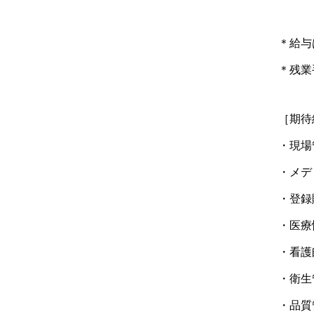
＊給与
＊残業
［期待
・現場
・メデ
・登録
・医療
・看護
・衛生
・品質