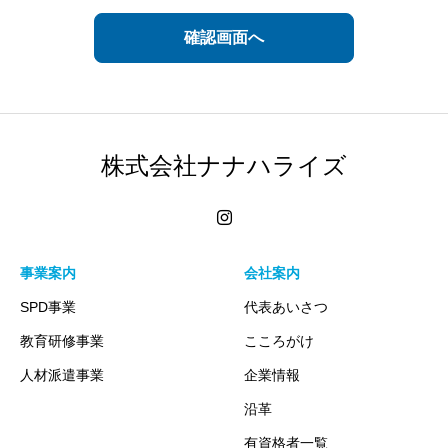
情報の開示
当社は、外部へ業務提供・委託する場合、および以下のいずれ
かに該当する場合を除き、個人情報を第三者へ開示・提供しま
せん。
株式会社ナナハライズ
ご本人の同意を頂いている場合
ご本人を識別することが出来ない状態での開示・提供する場合
法令に基づき開示・提供を求められた場合
生命、身体または財産の保護のために必要な場合に、ご本人の
事業案内
会社案内
同意を得ることが困難である場合
SPD事業
代表あいさつ
国または地方公共団体等がが法令の定める事務を実施協力への
教育研修事業
こころがけ
必要上、お客様の同意を得ることにより当該事務の遂行に支障
を及ぼす可能性がある場合
人材派遣事業
企業情報
沿革
個人情報の削除など
有資格者一覧