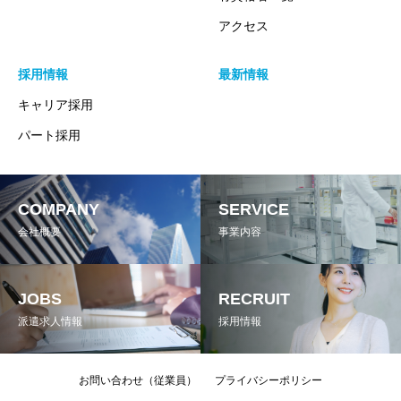
弊社が保有する個人情報につきましては、個人の権利を尊重
アクセス
し、ご本人からの開示・訂正・利用停止・削除等のご請求は、
下記の窓口にご連絡下さい。本人確認後、 速やかに対応致し
採用情報
最新情報
ます。
キャリア採用
改定2017年6月1日
パート採用
代表取締役 木村 成雄
COMPANY
SERVICE
個人情報の取り扱いについて
会社概要
事業内容
株式会社ナナハライズ・以下「当社」は、予め利用目的をお知
らせし、ご利用者様からの同意をいただいた上で、個人情報を
JOBS
RECRUIT
お預かりしております。
派遣求人情報
採用情報
個人情報の利用目的
お問い合わせ（従業員）
プライバシーポリシー
ご提供いただいた個人情報は以下の目的で利用いたします。同