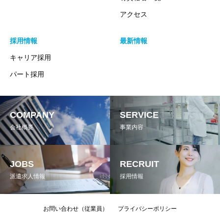
弊社が保有する個人情報につきましては、個人の権利を尊重
アクセス
し、ご本人からの開示・訂正・利用停止・削除等のご請求は、
下記の窓口にご連絡下さい。本人確認後、 速やかに対応致し
採用情報
最新情報
ます。
キャリア採用
改定2017年6月1日
パート採用
代表取締役 木村 成雄
COMPANY
SERVICE
個人情報の取り扱いについて
会社概要
事業内容
株式会社ナナハライズ・以下「当社」は、予め利用目的をお知
らせし、ご利用者様からの同意をいただいた上で、個人情報を
JOBS
RECRUIT
お預かりしております。
派遣求人情報
採用情報
個人情報の利用目的
お問い合わせ（従業員）
プライバシーポリシー
ご提供いただいた個人情報は以下の目的で利用いたします。同