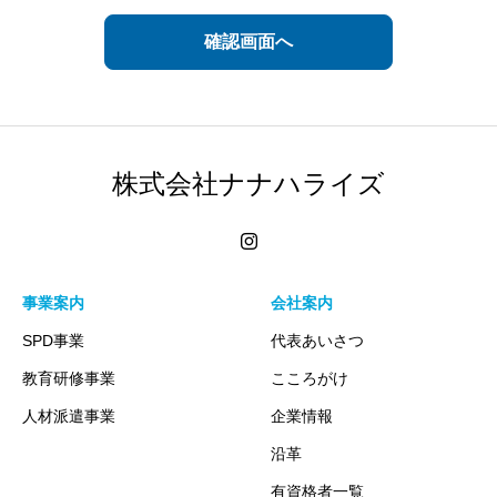
情報の開示
当社は、外部へ業務提供・委託する場合、および以下のいずれ
かに該当する場合を除き、個人情報を第三者へ開示・提供しま
せん。
株式会社ナナハライズ
ご本人の同意を頂いている場合
ご本人を識別することが出来ない状態での開示・提供する場合
法令に基づき開示・提供を求められた場合
生命、身体または財産の保護のために必要な場合に、ご本人の
事業案内
会社案内
同意を得ることが困難である場合
SPD事業
代表あいさつ
国または地方公共団体等がが法令の定める事務を実施協力への
教育研修事業
こころがけ
必要上、お客様の同意を得ることにより当該事務の遂行に支障
を及ぼす可能性がある場合
人材派遣事業
企業情報
沿革
個人情報の削除など
有資格者一覧